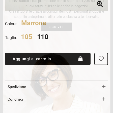
Ricevi subito il tuo promocode con lo sconto del 20% su tutti i
nuovi arrivi utilizzabile anche in negozio!
Crea il tuo stile grazie ai consigli dei nostri personal shopper e
scopri in anteprima le offerte in esclusiva a te riservate.
Marrone
Colore:
ISCRIVITI
105
110
Taglia:
Aggiungi al carrello
Spedizione
Condividi