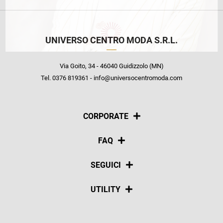
UNIVERSO CENTRO MODA S.R.L.
Via Goito, 34 - 46040 Guidizzolo (MN)
Tel. 0376 819361 - info@universocentromoda.com
CORPORATE
Chi siamo
FAQ
La nostra policy
Pagamenti
SEGUICI
Spedizioni
Social
UTILITY
Resi e rimborsi
Iscriviti alla newsletter
Sitemap