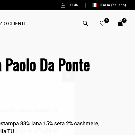
LOGIN
ITALIA
(italiano)
0
0
ZIO CLIENTI
Antony Morato
 Paolo Da Ponte
Bob
Duno
Fred Perry
Intrecci
Manuel Ritz
i utilizzabile anche in
Perfection
ostampa 83% lana 15% seta 2% cashmere,
Universo
 anteprima le offerte in
lia TU