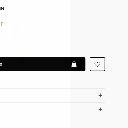
Patrizia Pepe
MN
r
lo