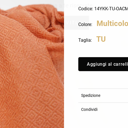
an Simmon
Cycle jeans
esclusiva a te riservate.
Codice: 14YKK-TU-OAC
Multicolo
ISCRIVITI
Colore:
TU
Taglia:
Aggiungi al carrel
Spedizione
Condividi