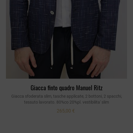
Giacca finto quadro Manuel Ritz
Giacca sfoderata slim, tasche applicate, 2 bottoni, 2 spacchi,
tessuto lavorato. 80%co 20%pl. vestibilita' slim
265,00 €