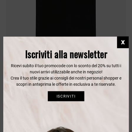
Iscriviti alla newsletter
Ricevi subito il tuo promocode con lo sconto del 20% su tutti i
nuovi arrivi utilizzabile anche in negozio!
Crea il tuo stile grazie ai consigli dei nostri personal shopper e
scopri in anteprima le offerte in esclusiva a te riservate.
Classic polo Fred Perry
ISCRIVITI
Icon polo doppio bordino. 100% cotone. vestibilita' regular.
100,00 €