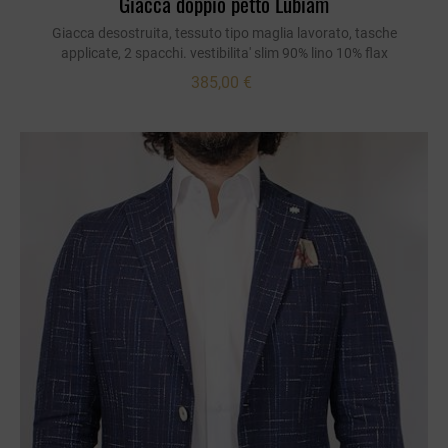
Giacca doppio petto Lubiam
Giacca desostruita, tessuto tipo maglia lavorato, tasche
applicate, 2 spacchi. vestibilita' slim 90% lino 10% flax
385,00 €