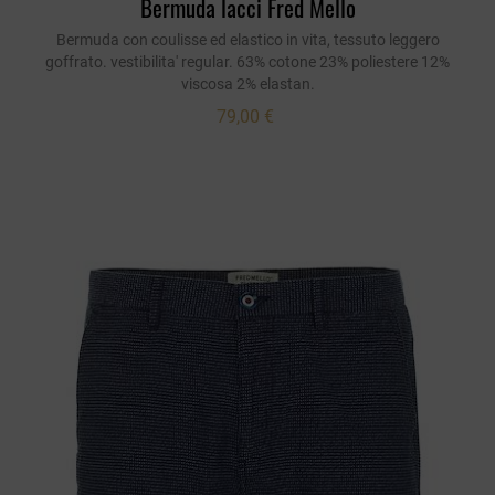
Bermuda lacci Fred Mello
Bermuda con coulisse ed elastico in vita, tessuto leggero
goffrato. vestibilita' regular. 63% cotone 23% poliestere 12%
viscosa 2% elastan.
79,00 €