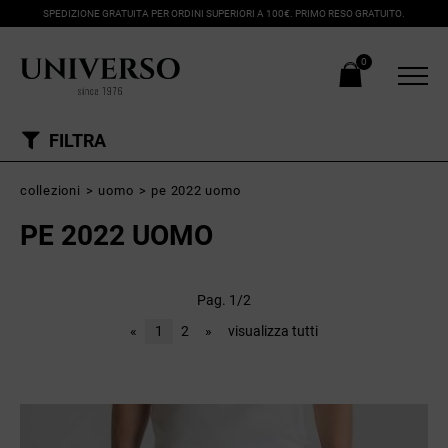
SPEDIZIONE GRATUITA PER ORDINI SUPERIORI A 100€. PRIMO RESO GRATUITO.
0
FILTRA
collezioni
>
uomo
>
pe 2022 uomo
PE 2022 UOMO
Pag. 1/2
«
1
2
»
visualizza tutti