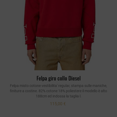
Felpa giro collo Diesel
Felpa misto cotone vestibilita' regular, stampa sulle maniche,
finiture a costine. 82% cotone 18% poliestere il modello è alto
188cm ed indossa la taglia l.
115,00 €