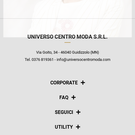
UNIVERSO CENTRO MODA S.R.L.
Via Goito, 34 - 46040 Guidizzolo (MN)
Tel. 0376 819361 - info@universocentromoda.com
CORPORATE
Chi siamo
FAQ
La nostra policy
Pagamenti
SEGUICI
Spedizioni
Social
UTILITY
Resi e rimborsi