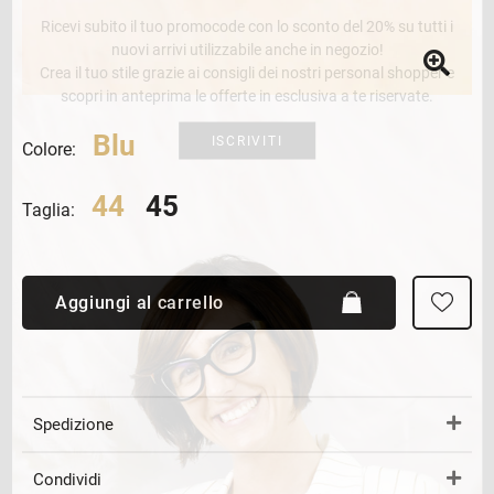
Ricevi subito il tuo promocode con lo sconto del 20% su tutti i
nuovi arrivi utilizzabile anche in negozio!
Crea il tuo stile grazie ai consigli dei nostri personal shopper e
scopri in anteprima le offerte in esclusiva a te riservate.
Blu
ISCRIVITI
Colore:
44
45
Taglia:
Aggiungi al carrello
Spedizione
Condividi