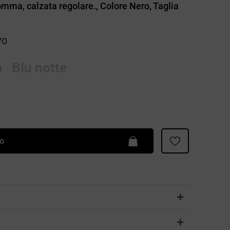
omma, calzata regolare., Colore Nero, Taglia
Patrizia Pepe
7O
o
Blu notte
lo