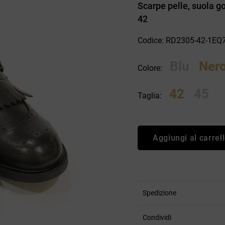
Scarpe pelle, suola g
an Simmon
Cycle jeans
42
Codice: RD2305-42-1EQ
Blu
Ner
Colore:
42
45
Taglia:
Aggiungi al carrel
Spedizione
Condividi