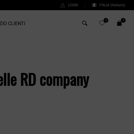
LOGIN
ITALIA
(italiano)
0
0
ZIO CLIENTI
Antony Morato
Bob
elle RD company
Duno
Fred Perry
Intrecci
%
Manuel Ritz
Perfection
Universo