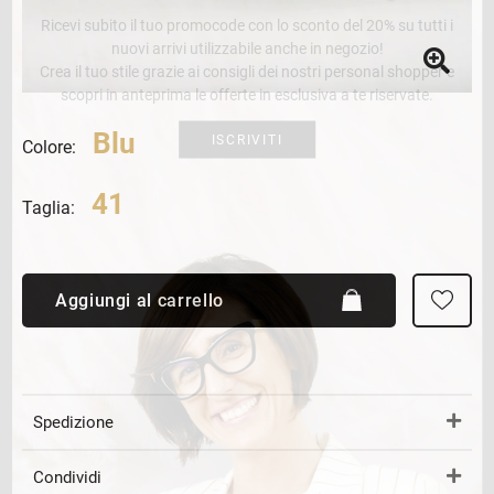
Ricevi subito il tuo promocode con lo sconto del 20% su tutti i
nuovi arrivi utilizzabile anche in negozio!
Crea il tuo stile grazie ai consigli dei nostri personal shopper e
scopri in anteprima le offerte in esclusiva a te riservate.
Blu
ISCRIVITI
Colore:
41
Taglia:
Aggiungi al carrello
Spedizione
Condividi