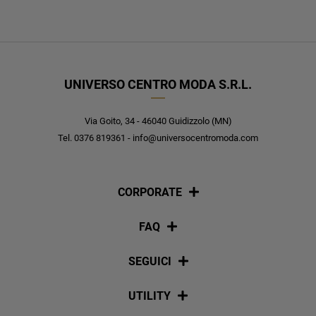
UNIVERSO CENTRO MODA S.R.L.
Via Goito, 34 - 46040 Guidizzolo (MN)
Tel. 0376 819361 - info@universocentromoda.com
CORPORATE
Chi siamo
FAQ
La nostra policy
Pagamenti
SEGUICI
Spedizioni
Social
UTILITY
Resi e rimborsi