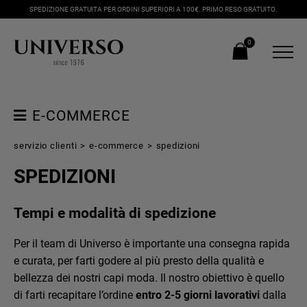
SPEDIZIONE GRATUITA PER ORDINI SUPERIORI A 100€. PRIMO RESO GRATUITO.
0
E-COMMERCE
GUIDA E-COMMERCE
servizio clienti
>
e-commerce
>
spedizioni
SPEDIZIONI
GUIDA ALLE TAGLIE
CAMBIO TAGLIA
Tempi e modalità di spedizione
PAGAMENTI
Per il team di Universo è importante una consegna rapida
SPEDIZIONI
e curata, per farti godere al più presto della qualità e
RESI E RIMBORSI
bellezza dei nostri capi moda. Il nostro obiettivo è quello
di farti recapitare l’ordine
entro 2-5 giorni lavorativi
dalla
CONDIZIONI GENERALI DI VENDITA