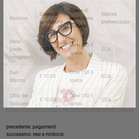
Spese di
Spese di
Vettore
Nazione
spedizione
spedizione
preferenziale
gratuite
Italia
Oltre 100 €
(isole
€ 10,00
SDA
spesa
comprese)
San
Oltre 150 €
€ 10,00
SDA
Marino
spesa
Città del
Oltre 150 €
€ 10,00
SDA
Vaticano
spesa
precedente:
pagamenti
successivo:
resi e rimborsi