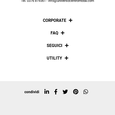
Tel. 0376 819361 - info@universocentromoda.com
ISCRIVITI
CORPORATE
Chi siamo
FAQ
La nostra policy
Pagamenti
SEGUICI
Spedizioni
Social
UTILITY
Resi e rimborsi
Iscriviti alla newsletter
Sitemap
Tag directory
Top ricerche
condividi