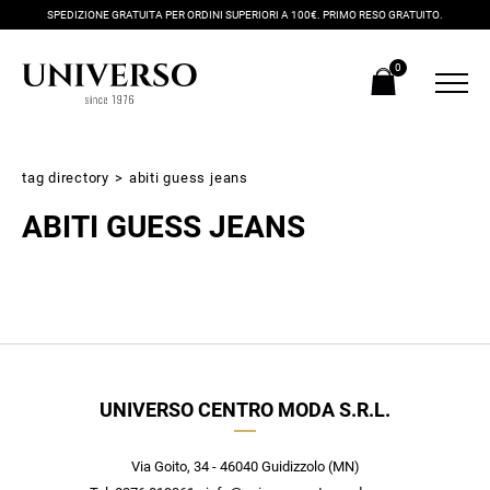
SPEDIZIONE GRATUITA PER ORDINI SUPERIORI A 100€. PRIMO RESO GRATUITO.
0
tag directory
>
abiti guess jeans
ABITI GUESS JEANS
Iscriviti alla newsletter
UNIVERSO CENTRO MODA S.R.L.
Ricevi subito il tuo promocode con lo sconto del 20% su tutti i
nuovi arrivi utilizzabile anche in negozio!
Crea il tuo stile grazie ai consigli dei nostri personal shopper e
Via Goito, 34 - 46040 Guidizzolo (MN)
scopri in anteprima le offerte in esclusiva a te riservate.