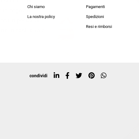
lo sconto del 20%
an Simmon
Cycle jeans
Chi siamo
Pagamenti
he in negozio!
La nostra policy
Spedizioni
i nostri personal
Resi e rimborsi
rte in esclusiva a
condividi