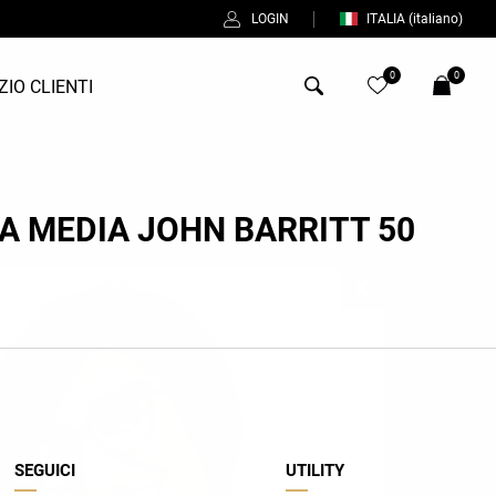
LOGIN
ITALIA
(italiano)
0
0
ZIO CLIENTI
Antony Morato
A MEDIA JOHN BARRITT 50
Bob
Duno
Fred Perry
Intrecci
Manuel Ritz
Perfection
SEGUICI
UTILITY
Universo