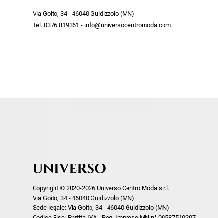
Ricevi subito il tuo promocode con 
week end by Max Mara
Y
Via Goito, 34 - 46040 Guidizzolo (MN)
Gilet
Giubbini
su tutti i nuovi arrivi utilizzabile anc
Tel. 0376 819361 - info@universocentromoda.com
Giubbini
Gonne
Crea il tuo stile grazie ai consigli de
Pantaloni
Jeans
shopper e scopri in anteprima le offe
Polo
Maglie
te riservate.
T-Shirt
Pantaloni
Shorts
ISCRIVITI
Tailleur
Top
T-Shirt
Tute
Copyright © 2020-2026 Universo Centro Moda s.r.l.
Via Goito, 34 - 46040 Guidizzolo (MN)
Sede legale: Via Goito, 34 - 46040 Guidizzolo (MN)
Codice Fisc. Partita IVA - Reg. Imprese MN n° 00587510207