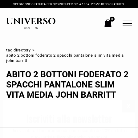
SPEDIZIONE GRATUITA PER ORDINI SUPERIORI A 100€. PRIMO RESO GRATUITO.
0
tag directory
>
abito 2 bottoni foderato 2 spacchi pantalone slim vita media
john barritt
ABITO 2 BOTTONI FODERATO 2
SPACCHI PANTALONE SLIM
VITA MEDIA JOHN BARRITT
Iscriviti alla newsletter
Ricevi subito il tuo promocode con lo sconto del 20% su tutti i
nuovi arrivi utilizzabile anche in negozio!