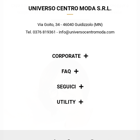
Crea il tuo stile grazie ai consigli dei nostri personal shopper e
UNIVERSO CENTRO MODA S.R.L.
scopri in anteprima le offerte in esclusiva a te riservate.
Via Goito, 34 - 46040 Guidizzolo (MN)
ISCRIVITI
Tel. 0376 819361 - info@universocentromoda.com
CORPORATE
Chi siamo
FAQ
La nostra policy
Pagamenti
SEGUICI
Spedizioni
Social
UTILITY
Resi e rimborsi
Iscriviti alla newsletter
Sitemap
Tag directory
Top ricerche