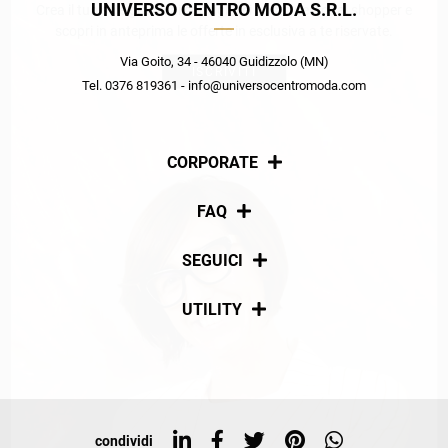
UNIVERSO CENTRO MODA S.R.L.
Crea il tuo stile grazie ai consigli dei nostri personal shopper e
scopri in anteprima le offerte in esclusiva a te riservate.
Via Goito, 34 - 46040 Guidizzolo (MN)
ISCRIVITI
Tel. 0376 819361 - info@universocentromoda.com
CORPORATE
Chi siamo
FAQ
La nostra policy
Pagamenti
SEGUICI
Spedizioni
Social
UTILITY
Resi e rimborsi
Iscriviti alla newsletter
Sitemap
Tag directory
Top ricerche
condividi