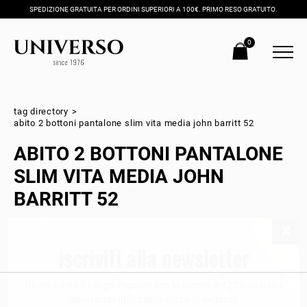
SPEDIZIONE GRATUITA PER ORDINI SUPERIORI A 100€. PRIMO RESO GRATUITO.
0
tag directory
>
abito 2 bottoni pantalone slim vita media john barritt 52
ABITO 2 BOTTONI PANTALONE
SLIM VITA MEDIA JOHN
BARRITT 52
Iscriviti alla newsletter
Ricevi subito il tuo promocode con lo sconto del 20% su tutti i
nuovi arrivi utilizzabile anche in negozio!