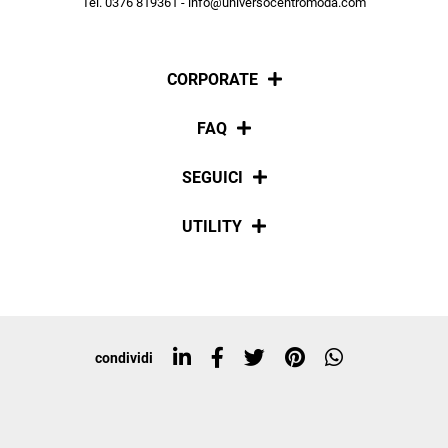
Tel. 0376 819361 - info@universocentromoda.com
ISCRIVITI
CORPORATE
Chi siamo
FAQ
La nostra policy
Pagamenti
SEGUICI
Spedizioni
Social
UTILITY
Resi e rimborsi
Iscriviti alla newsletter
Sitemap
Tag directory
Top ricerche
condividi