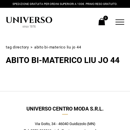
SPEDIZIONE GRATUITA PER ORDINI SUPERIORI A 100€. PRIMO RESO GRATUITO.
0
tag directory
>
abito bi-materico liu jo 44
ABITO BI-MATERICO LIU JO 44
Iscriviti alla newsletter
UNIVERSO CENTRO MODA S.R.L.
Ricevi subito il tuo promocode con lo sconto del 20% su tutti i
nuovi arrivi utilizzabile anche in negozio!
Crea il tuo stile grazie ai consigli dei nostri personal shopper e
Via Goito, 34 - 46040 Guidizzolo (MN)
scopri in anteprima le offerte in esclusiva a te riservate.