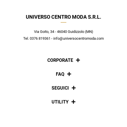
nuovi arrivi utilizzabile anche in negozio!
Crea il tuo stile grazie ai consigli dei nostri personal shopper e
scopri in anteprima le offerte in esclusiva a te riservate.
UNIVERSO CENTRO MODA S.R.L.
ISCRIVITI
Via Goito, 34 - 46040 Guidizzolo (MN)
Tel. 0376 819361 - info@universocentromoda.com
CORPORATE
Chi siamo
FAQ
La nostra policy
Pagamenti
SEGUICI
Spedizioni
Social
UTILITY
Resi e rimborsi
Iscriviti alla newsletter
Sitemap
Tag directory