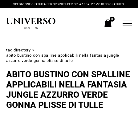
SPEDIZIONE GRATUITA PER ORDINI SUPERIORI A 100€. PRIMO RESO GRATUITO.
0
tag directory
>
abito bustino con spalline applicabili nella fantasia jungle
azzurro verde gonna plisse di tulle
ABITO BUSTINO CON SPALLINE
APPLICABILI NELLA FANTASIA
JUNGLE AZZURRO VERDE
GONNA PLISSE DI TULLE
Iscriviti alla newsletter
Ricevi subito il tuo promocode con lo sconto del 20% su tutti i