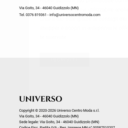
Ricevi subito il tuo promocode con 
week end by Max Mara
Y
Via Goito, 34 - 46040 Guidizzolo (MN)
Gilet
Giubbini
su tutti i nuovi arrivi utilizzabile anc
Tel. 0376 819361 - info@universocentromoda.com
Giubbini
Gonne
Crea il tuo stile grazie ai consigli de
Pantaloni
Jeans
shopper e scopri in anteprima le offe
Polo
Maglie
te riservate.
T-Shirt
Pantaloni
Shorts
ISCRIVITI
Tailleur
Top
T-Shirt
Tute
Copyright © 2020-2026 Universo Centro Moda s.r.l.
Via Goito, 34 - 46040 Guidizzolo (MN)
Sede legale: Via Goito, 34 - 46040 Guidizzolo (MN)
Codice Fisc. Partita IVA - Reg. Imprese MN n° 00587510207