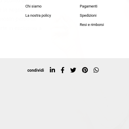
lo sconto del 20%
an Simmon
Cycle jeans
Chi siamo
Pagamenti
he in negozio!
La nostra policy
Spedizioni
i nostri personal
Resi e rimborsi
rte in esclusiva a
condividi