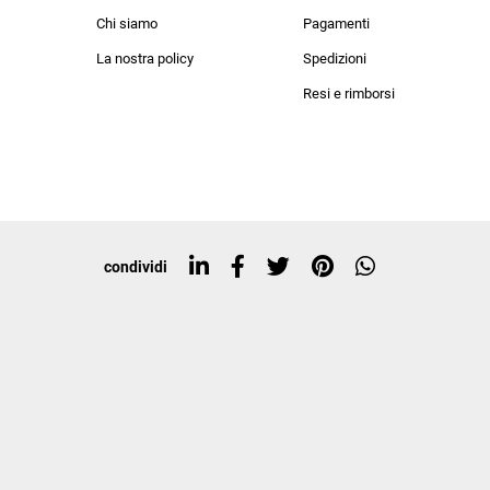
lo sconto del 20%
an Simmon
Cycle jeans
Chi siamo
Pagamenti
he in negozio!
La nostra policy
Spedizioni
i nostri personal
Resi e rimborsi
rte in esclusiva a
condividi