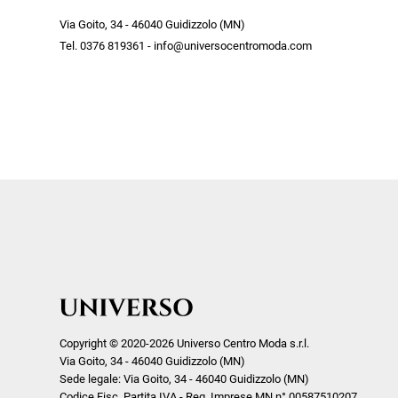
Ricevi subito il tuo promocode con 
week end by Max Mara
Y
Via Goito, 34 - 46040 Guidizzolo (MN)
Gilet
Giubbini
su tutti i nuovi arrivi utilizzabile anc
Tel. 0376 819361 - info@universocentromoda.com
Giubbini
Gonne
Crea il tuo stile grazie ai consigli de
Pantaloni
Jeans
shopper e scopri in anteprima le offe
Polo
Maglie
te riservate.
T-Shirt
Pantaloni
Shorts
ISCRIVITI
Tailleur
Top
T-Shirt
Tute
Copyright © 2020-2026 Universo Centro Moda s.r.l.
Via Goito, 34 - 46040 Guidizzolo (MN)
Sede legale: Via Goito, 34 - 46040 Guidizzolo (MN)
Codice Fisc. Partita IVA - Reg. Imprese MN n° 00587510207