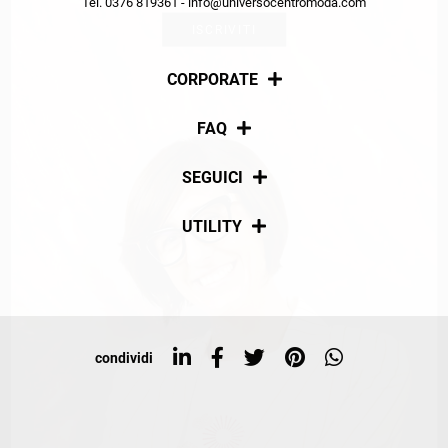
Tel. 0376 819361 - info@universocentromoda.com
ISCRIVITI
CORPORATE
Chi siamo
FAQ
La nostra policy
Pagamenti
SEGUICI
Spedizioni
Social
UTILITY
Resi e rimborsi
Iscriviti alla newsletter
Sitemap
Tag directory
Top ricerche
condividi