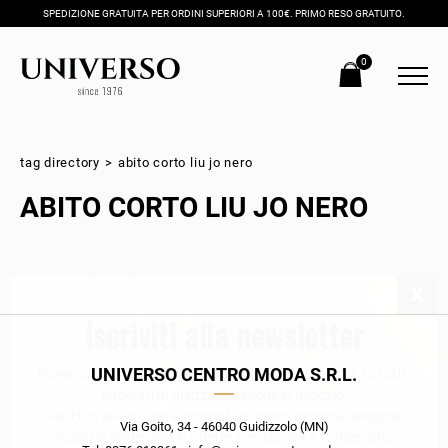
SPEDIZIONE GRATUITA PER ORDINI SUPERIORI A 100€. PRIMO RESO GRATUITO.
0
tag directory
>
abito corto liu jo nero
ABITO CORTO LIU JO NERO
Iscriviti alla newsletter
UNIVERSO CENTRO MODA S.R.L.
Ricevi subito il tuo promocode con lo sconto del 20% su tutti i
nuovi arrivi utilizzabile anche in negozio!
Crea il tuo stile grazie ai consigli dei nostri personal shopper e
Via Goito, 34 - 46040 Guidizzolo (MN)
scopri in anteprima le offerte in esclusiva a te riservate.