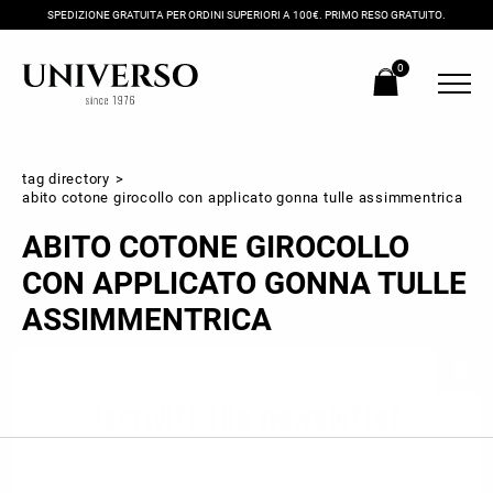
SPEDIZIONE GRATUITA PER ORDINI SUPERIORI A 100€. PRIMO RESO GRATUITO.
0
tag directory
>
abito cotone girocollo con applicato gonna tulle assimmentrica
ABITO COTONE GIROCOLLO
CON APPLICATO GONNA TULLE
ASSIMMENTRICA
Iscriviti alla newsletter
Ricevi subito il tuo promocode con lo sconto del 20% su tutti i
nuovi arrivi utilizzabile anche in negozio!