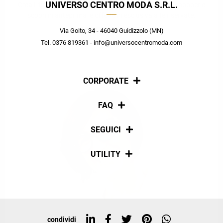
UNIVERSO CENTRO MODA S.R.L.
Crea il tuo stile grazie ai consigli dei nostri personal shopper e
scopri in anteprima le offerte in esclusiva a te riservate.
Via Goito, 34 - 46040 Guidizzolo (MN)
ISCRIVITI
Tel. 0376 819361 - info@universocentromoda.com
CORPORATE
Chi siamo
FAQ
La nostra policy
Pagamenti
SEGUICI
Spedizioni
Social
UTILITY
Resi e rimborsi
Iscriviti alla newsletter
Sitemap
Tag directory
Top ricerche
condividi