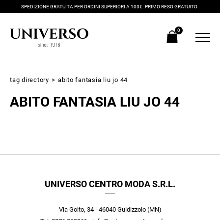
SPEDIZIONE GRATUITA PER ORDINI SUPERIORI A 100€. PRIMO RESO GRATUITO.
0
tag directory
>
abito fantasia liu jo 44
ABITO FANTASIA LIU JO 44
Iscriviti alla newsletter
UNIVERSO CENTRO MODA S.R.L.
Ricevi subito il tuo promocode con lo sconto del 20% su tutti i
nuovi arrivi utilizzabile anche in negozio!
Crea il tuo stile grazie ai consigli dei nostri personal shopper e
Via Goito, 34 - 46040 Guidizzolo (MN)
scopri in anteprima le offerte in esclusiva a te riservate.