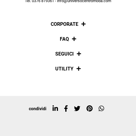
Tel. 0376 819361 - info@universocentromoda.com
ISCRIVITI
CORPORATE
Chi siamo
FAQ
La nostra policy
Pagamenti
SEGUICI
Spedizioni
Social
UTILITY
Resi e rimborsi
Iscriviti alla newsletter
Sitemap
Tag directory
Top ricerche
condividi