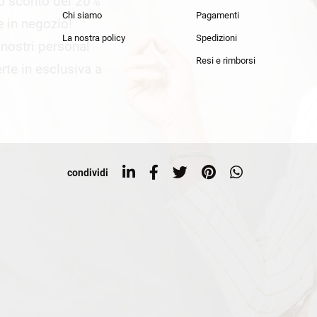
lo sconto del 20%
an Simmon
Cycle jeans
Chi siamo
Pagamenti
he in negozio!
La nostra policy
Spedizioni
i nostri personal
Resi e rimborsi
rte in esclusiva a
condividi