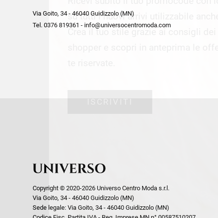
Ricevi subito il tuo promocode con 
week end by Max Mara
Y
Via Goito, 34 - 46040 Guidizzolo (MN)
Gilet
Giubbini
su tutti i nuovi arrivi utilizzabile anc
Tel. 0376 819361 - info@universocentromoda.com
Giubbini
Gonne
Crea il tuo stile grazie ai consigli de
Pantaloni
Jeans
shopper e scopri in anteprima le offe
Polo
Maglie
te riservate.
T-Shirt
Pantaloni
Shorts
ISCRIVITI
Tailleur
Top
T-Shirt
Tute
Copyright © 2020-2026 Universo Centro Moda s.r.l.
Via Goito, 34 - 46040 Guidizzolo (MN)
Sede legale: Via Goito, 34 - 46040 Guidizzolo (MN)
Codice Fisc. Partita IVA - Reg. Imprese MN n° 00587510207