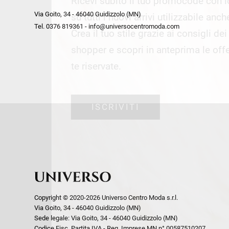
Ricevi subito il tuo promocode con 
week end by Max Mara
Y
Via Goito, 34 - 46040 Guidizzolo (MN)
Gilet
Giubbini
su tutti i nuovi arrivi utilizzabile anc
Tel. 0376 819361 - info@universocentromoda.com
Giubbini
Gonne
Crea il tuo stile grazie ai consigli de
Pantaloni
Jeans
shopper e scopri in anteprima le offe
Polo
Maglie
te riservate.
T-Shirt
Pantaloni
Shorts
ISCRIVITI
Tailleur
Top
T-Shirt
Tute
Copyright © 2020-2026 Universo Centro Moda s.r.l.
Via Goito, 34 - 46040 Guidizzolo (MN)
Sede legale: Via Goito, 34 - 46040 Guidizzolo (MN)
Codice Fisc. Partita IVA - Reg. Imprese MN n° 00587510207