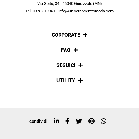
scopri in anteprima le offerte in esclusiva a te riservate.
Via Goito, 34 - 46040 Guidizzolo (MN)
Tel. 0376 819361 - info@universocentromoda.com
ISCRIVITI
CORPORATE
Chi siamo
FAQ
La nostra policy
Pagamenti
SEGUICI
Spedizioni
Social
UTILITY
Resi e rimborsi
Iscriviti alla newsletter
Sitemap
Tag directory
Top ricerche
condividi