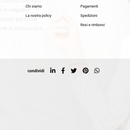
lo sconto del 20%
an Simmon
Cycle jeans
Chi siamo
Pagamenti
he in negozio!
La nostra policy
Spedizioni
i nostri personal
Resi e rimborsi
rte in esclusiva a
condividi