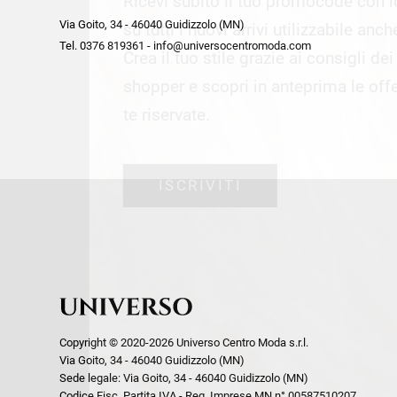
Ricevi subito il tuo promocode con 
week end by Max Mara
Y
Via Goito, 34 - 46040 Guidizzolo (MN)
Gilet
Giubbini
su tutti i nuovi arrivi utilizzabile anc
Tel. 0376 819361 - info@universocentromoda.com
Giubbini
Gonne
Crea il tuo stile grazie ai consigli de
Pantaloni
Jeans
shopper e scopri in anteprima le offe
Polo
Maglie
te riservate.
T-Shirt
Pantaloni
Shorts
ISCRIVITI
Tailleur
Top
T-Shirt
Tute
Copyright © 2020-2026 Universo Centro Moda s.r.l.
Via Goito, 34 - 46040 Guidizzolo (MN)
Sede legale: Via Goito, 34 - 46040 Guidizzolo (MN)
Codice Fisc. Partita IVA - Reg. Imprese MN n° 00587510207