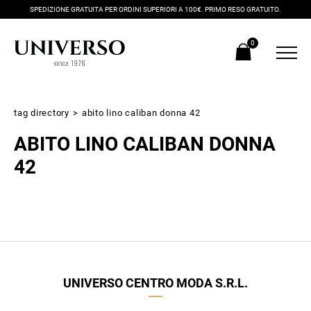
SPEDIZIONE GRATUITA PER ORDINI SUPERIORI A 100€. PRIMO RESO GRATUITO.
0
tag directory
>
abito lino caliban donna 42
ABITO LINO CALIBAN DONNA
42
Iscriviti alla newsletter
Ricevi subito il tuo promocode con lo sconto del 20% su tutti i
UNIVERSO CENTRO MODA S.R.L.
nuovi arrivi utilizzabile anche in negozio!
Crea il tuo stile grazie ai consigli dei nostri personal shopper e