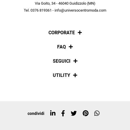
scopri in anteprima le offerte in esclusiva a te riservate.
Via Goito, 34 - 46040 Guidizzolo (MN)
Tel. 0376 819361 - info@universocentromoda.com
ISCRIVITI
CORPORATE
Chi siamo
FAQ
La nostra policy
Pagamenti
SEGUICI
Spedizioni
Social
UTILITY
Resi e rimborsi
Iscriviti alla newsletter
Sitemap
Tag directory
Top ricerche
condividi