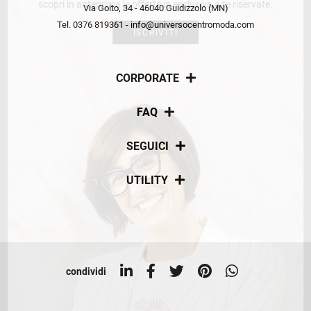
scopri in anteprima le offerte in esclusiva a te riservate.
Via Goito, 34 - 46040 Guidizzolo (MN)
Tel. 0376 819361 - info@universocentromoda.com
ISCRIVITI
CORPORATE
Chi siamo
FAQ
La nostra policy
Pagamenti
SEGUICI
Spedizioni
Social
UTILITY
Resi e rimborsi
Iscriviti alla newsletter
Sitemap
Tag directory
Top ricerche
condividi