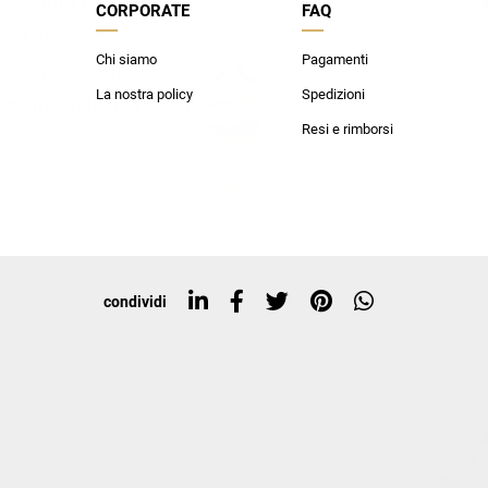
lo sconto del 20%
CORPORATE
FAQ
an Simmon
Cycle jeans
he in negozio!
Chi siamo
Pagamenti
i nostri personal
La nostra policy
Spedizioni
rte in esclusiva a
Resi e rimborsi
condividi