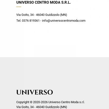
Ricevi subito il tuo promocode con 
UNIVERSO CENTRO MODA S.R.L.
week end by Max Mara
Y
Gilet
Giubbini
su tutti i nuovi arrivi utilizzabile anc
Giubbini
Gonne
Via Goito, 34 - 46040 Guidizzolo (MN)
Crea il tuo stile grazie ai consigli de
Tel. 0376 819361 - info@universocentromoda.com
Pantaloni
Jeans
shopper e scopri in anteprima le offe
Polo
Maglie
te riservate.
T-Shirt
Pantaloni
Shorts
ISCRIVITI
Tailleur
Top
T-Shirt
Tute
Copyright © 2020-2026 Universo Centro Moda s.r.l.
Via Goito, 34 - 46040 Guidizzolo (MN)