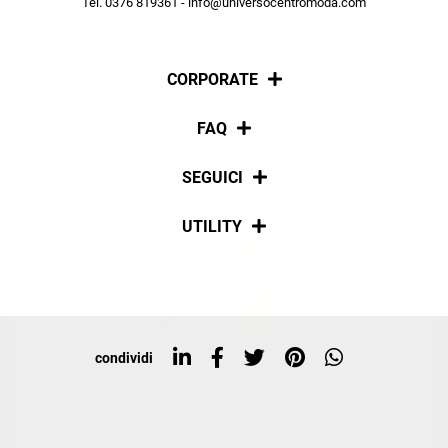
Tel. 0376 819361 - info@universocentromoda.com
ISCRIVITI
CORPORATE
Chi siamo
FAQ
La nostra policy
Pagamenti
SEGUICI
Spedizioni
Social
UTILITY
Resi e rimborsi
Iscriviti alla newsletter
Sitemap
Tag directory
Top ricerche
condividi