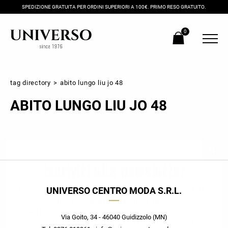
SPEDIZIONE GRATUITA PER ORDINI SUPERIORI A 100€. PRIMO RESO GRATUITO.
0
tag directory
>
abito lungo liu jo 48
ABITO LUNGO LIU JO 48
Iscriviti alla newsletter
UNIVERSO CENTRO MODA S.R.L.
Ricevi subito il tuo promocode con lo sconto del 20% su tutti i
nuovi arrivi utilizzabile anche in negozio!
Crea il tuo stile grazie ai consigli dei nostri personal shopper e
Via Goito, 34 - 46040 Guidizzolo (MN)
scopri in anteprima le offerte in esclusiva a te riservate.