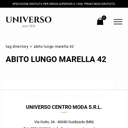
SPEDIZIONE GRATUITA PER ORDINI SUPERIORI A 100€. PRIMO RESO GRATUITO.
0
tag directory
>
abito lungo marella 42
ABITO LUNGO MARELLA 42
Iscriviti alla newsletter
UNIVERSO CENTRO MODA S.R.L.
Ricevi subito il tuo promocode con lo sconto del 20% su tutti i
nuovi arrivi utilizzabile anche in negozio!
Crea il tuo stile grazie ai consigli dei nostri personal shopper e
Via Goito, 34 - 46040 Guidizzolo (MN)
scopri in anteprima le offerte in esclusiva a te riservate.