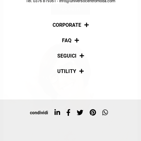
Tel. 0376 819361 - info@universocentromoda.com
ISCRIVITI
CORPORATE
Chi siamo
FAQ
La nostra policy
Pagamenti
SEGUICI
Spedizioni
Social
UTILITY
Resi e rimborsi
Iscriviti alla newsletter
Sitemap
Tag directory
Top ricerche
condividi