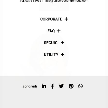
Tel. 0376 819361 - info@universocentromoda.com
ISCRIVITI
CORPORATE
Chi siamo
FAQ
La nostra policy
Pagamenti
SEGUICI
Spedizioni
Social
UTILITY
Resi e rimborsi
Iscriviti alla newsletter
Sitemap
Tag directory
Top ricerche
condividi