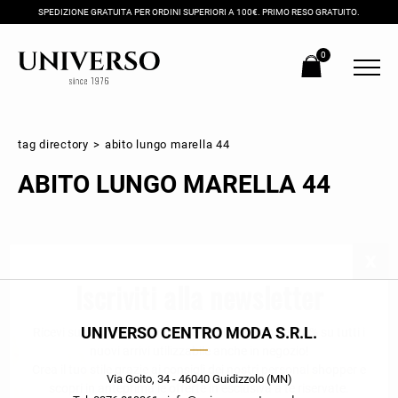
SPEDIZIONE GRATUITA PER ORDINI SUPERIORI A 100€. PRIMO RESO GRATUITO.
0
tag directory
>
abito lungo marella 44
ABITO LUNGO MARELLA 44
Iscriviti alla newsletter
UNIVERSO CENTRO MODA S.R.L.
Ricevi subito il tuo promocode con lo sconto del 20% su tutti i
nuovi arrivi utilizzabile anche in negozio!
Crea il tuo stile grazie ai consigli dei nostri personal shopper e
Via Goito, 34 - 46040 Guidizzolo (MN)
scopri in anteprima le offerte in esclusiva a te riservate.