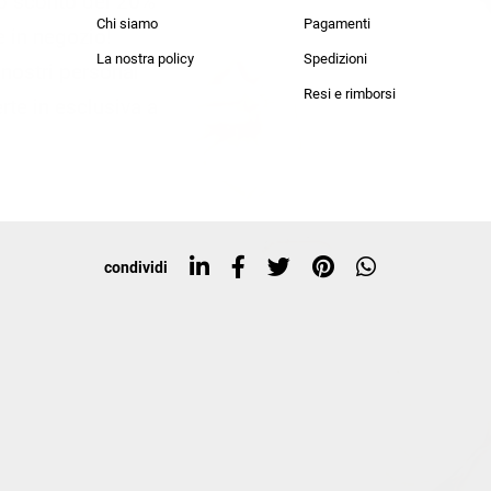
lo sconto del 20%
an Simmon
Cycle jeans
Chi siamo
Pagamenti
he in negozio!
La nostra policy
Spedizioni
i nostri personal
Resi e rimborsi
rte in esclusiva a
condividi