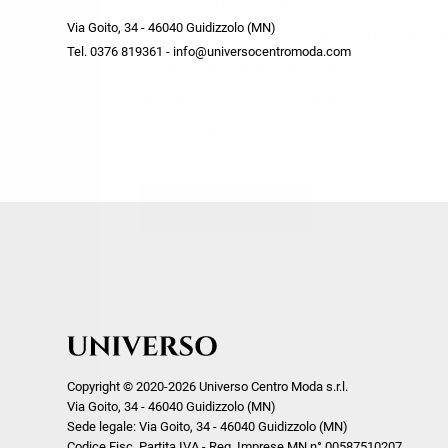
Ricevi subito il tuo promocode con 
week end by Max Mara
Y
Via Goito, 34 - 46040 Guidizzolo (MN)
Gilet
Giubbini
su tutti i nuovi arrivi utilizzabile anc
Tel. 0376 819361 - info@universocentromoda.com
Giubbini
Gonne
Crea il tuo stile grazie ai consigli de
Pantaloni
Jeans
shopper e scopri in anteprima le offe
Polo
Maglie
te riservate.
T-Shirt
Pantaloni
Shorts
ISCRIVITI
Tailleur
Top
T-Shirt
Tute
Copyright © 2020-2026 Universo Centro Moda s.r.l.
Via Goito, 34 - 46040 Guidizzolo (MN)
Sede legale: Via Goito, 34 - 46040 Guidizzolo (MN)
Codice Fisc. Partita IVA - Reg. Imprese MN n° 00587510207