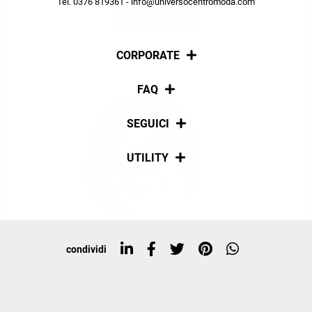
Tel. 0376 819361 - info@universocentromoda.com
ISCRIVITI
CORPORATE
Chi siamo
FAQ
La nostra policy
Pagamenti
SEGUICI
Spedizioni
Social
UTILITY
Resi e rimborsi
Iscriviti alla newsletter
Sitemap
Tag directory
Top ricerche
condividi