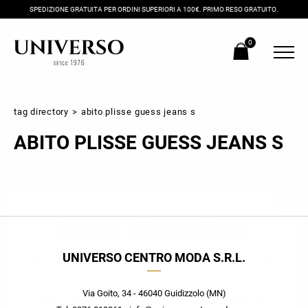
SPEDIZIONE GRATUITA PER ORDINI SUPERIORI A 100€. PRIMO RESO GRATUITO.
0
tag directory
>
abito plisse guess jeans s
ABITO PLISSE GUESS JEANS S
Iscriviti alla newsletter
UNIVERSO CENTRO MODA S.R.L.
Ricevi subito il tuo promocode con lo sconto del 20% su tutti i
nuovi arrivi utilizzabile anche in negozio!
Crea il tuo stile grazie ai consigli dei nostri personal shopper e
Via Goito, 34 - 46040 Guidizzolo (MN)
scopri in anteprima le offerte in esclusiva a te riservate.