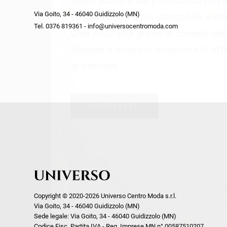
Ricevi subito il tuo promocode con 
week end by Max Mara
Y
Via Goito, 34 - 46040 Guidizzolo (MN)
Gilet
Giubbini
su tutti i nuovi arrivi utilizzabile anc
Tel. 0376 819361 - info@universocentromoda.com
Giubbini
Gonne
Crea il tuo stile grazie ai consigli de
Pantaloni
Jeans
shopper e scopri in anteprima le offe
Polo
Maglie
te riservate.
T-Shirt
Pantaloni
Shorts
ISCRIVITI
Tailleur
Top
T-Shirt
Tute
Copyright © 2020-2026 Universo Centro Moda s.r.l.
Via Goito, 34 - 46040 Guidizzolo (MN)
Sede legale: Via Goito, 34 - 46040 Guidizzolo (MN)
Codice Fisc. Partita IVA - Reg. Imprese MN n° 00587510207