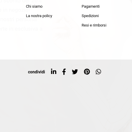
lo sconto del 20%
an Simmon
Cycle jeans
Chi siamo
Pagamenti
he in negozio!
La nostra policy
Spedizioni
i nostri personal
Resi e rimborsi
rte in esclusiva a
condividi