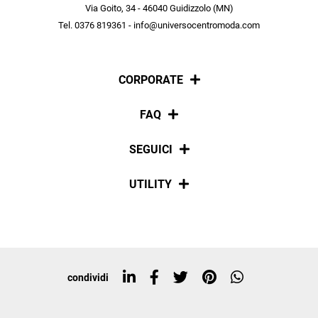
scopri in anteprima le offerte in esclusiva a te riservate.
Via Goito, 34 - 46040 Guidizzolo (MN)
Tel. 0376 819361 - info@universocentromoda.com
ISCRIVITI
CORPORATE
Chi siamo
FAQ
La nostra policy
Pagamenti
SEGUICI
Spedizioni
Social
UTILITY
Resi e rimborsi
Iscriviti alla newsletter
Sitemap
Tag directory
Top ricerche
condividi