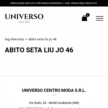
SPEDIZIONE GRATUITA PER ORDINI SUPERIORI A 100€. PRIMO RESO GRATUITO.
0
tag directory
>
abito seta liu jo 46
ABITO SETA LIU JO 46
Iscriviti alla newsletter
UNIVERSO CENTRO MODA S.R.L.
Ricevi subito il tuo promocode con lo sconto del 20% su tutti i
nuovi arrivi utilizzabile anche in negozio!
Crea il tuo stile grazie ai consigli dei nostri personal shopper e
Via Goito, 34 - 46040 Guidizzolo (MN)
scopri in anteprima le offerte in esclusiva a te riservate.