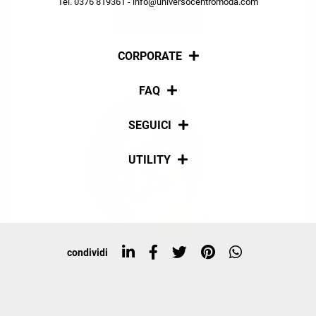
Tel. 0376 819361 - info@universocentromoda.com
ISCRIVITI
CORPORATE
Chi siamo
FAQ
La nostra policy
Pagamenti
SEGUICI
Spedizioni
Social
UTILITY
Resi e rimborsi
Iscriviti alla newsletter
Sitemap
Tag directory
Top ricerche
condividi