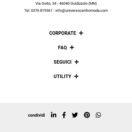
scopri in anteprima le offerte in esclusiva a te riservate.
Via Goito, 34 - 46040 Guidizzolo (MN)
Tel. 0376 819361 - info@universocentromoda.com
ISCRIVITI
CORPORATE
Chi siamo
FAQ
La nostra policy
Pagamenti
SEGUICI
Spedizioni
Social
UTILITY
Resi e rimborsi
Iscriviti alla newsletter
Sitemap
Tag directory
Top ricerche
condividi