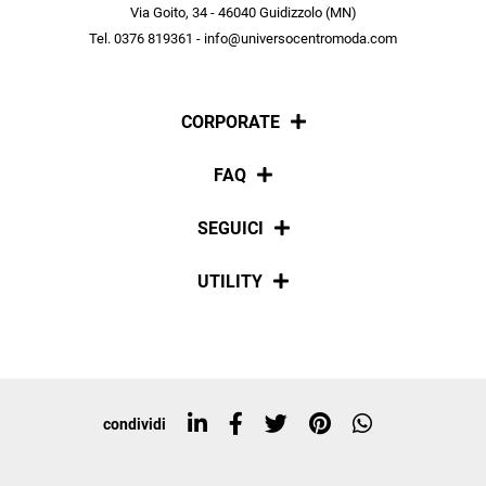
scopri in anteprima le offerte in esclusiva a te riservate.
Via Goito, 34 - 46040 Guidizzolo (MN)
Tel. 0376 819361 - info@universocentromoda.com
ISCRIVITI
CORPORATE
Chi siamo
FAQ
La nostra policy
Pagamenti
SEGUICI
Spedizioni
Social
UTILITY
Resi e rimborsi
Iscriviti alla newsletter
Sitemap
Tag directory
Top ricerche
condividi