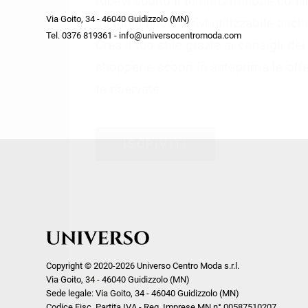
Ricevi subito il tuo promocode con 
week end by Max Mara
Y
Via Goito, 34 - 46040 Guidizzolo (MN)
Gilet
Giubbini
su tutti i nuovi arrivi utilizzabile anc
Tel. 0376 819361 - info@universocentromoda.com
Giubbini
Gonne
Crea il tuo stile grazie ai consigli de
Pantaloni
Jeans
shopper e scopri in anteprima le offe
Polo
Maglie
te riservate.
T-Shirt
Pantaloni
Shorts
ISCRIVITI
Tailleur
Top
T-Shirt
Tute
Copyright © 2020-2026 Universo Centro Moda s.r.l.
Via Goito, 34 - 46040 Guidizzolo (MN)
Sede legale: Via Goito, 34 - 46040 Guidizzolo (MN)
Codice Fisc. Partita IVA - Reg. Imprese MN n° 00587510207