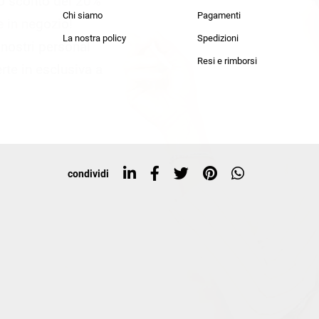
lo sconto del 20%
an Simmon
Cycle jeans
Chi siamo
Pagamenti
he in negozio!
La nostra policy
Spedizioni
i nostri personal
Resi e rimborsi
rte in esclusiva a
condividi