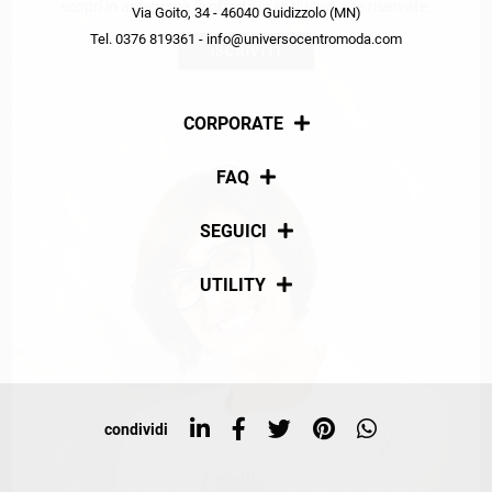
scopri in anteprima le offerte in esclusiva a te riservate.
Via Goito, 34 - 46040 Guidizzolo (MN)
Tel. 0376 819361 - info@universocentromoda.com
ISCRIVITI
CORPORATE
Chi siamo
FAQ
La nostra policy
Pagamenti
SEGUICI
Spedizioni
Social
UTILITY
Resi e rimborsi
Iscriviti alla newsletter
Sitemap
Tag directory
Top ricerche
condividi