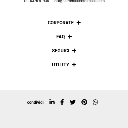
Tel. 0376 819361 - info@universocentromoda.com
ISCRIVITI
CORPORATE
Chi siamo
FAQ
La nostra policy
Pagamenti
SEGUICI
Spedizioni
Social
UTILITY
Resi e rimborsi
Iscriviti alla newsletter
Sitemap
Tag directory
Top ricerche
condividi