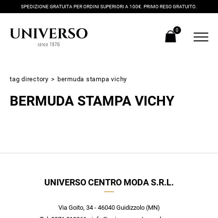
SPEDIZIONE GRATUITA PER ORDINI SUPERIORI A 100€. PRIMO RESO GRATUITO.
0
tag directory
>
bermuda stampa vichy
BERMUDA STAMPA VICHY
Iscriviti alla newsletter
UNIVERSO CENTRO MODA S.R.L.
Ricevi subito il tuo promocode con lo sconto del 20% su tutti i
nuovi arrivi utilizzabile anche in negozio!
Crea il tuo stile grazie ai consigli dei nostri personal shopper e
Via Goito, 34 - 46040 Guidizzolo (MN)
scopri in anteprima le offerte in esclusiva a te riservate.