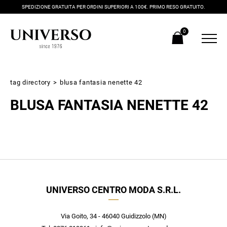
SPEDIZIONE GRATUITA PER ORDINI SUPERIORI A 100€. PRIMO RESO GRATUITO.
0
tag directory
>
blusa fantasia nenette 42
BLUSA FANTASIA NENETTE 42
Iscriviti alla newsletter
UNIVERSO CENTRO MODA S.R.L.
Ricevi subito il tuo promocode con lo sconto del 20% su tutti i
nuovi arrivi utilizzabile anche in negozio!
Crea il tuo stile grazie ai consigli dei nostri personal shopper e
Via Goito, 34 - 46040 Guidizzolo (MN)
scopri in anteprima le offerte in esclusiva a te riservate.