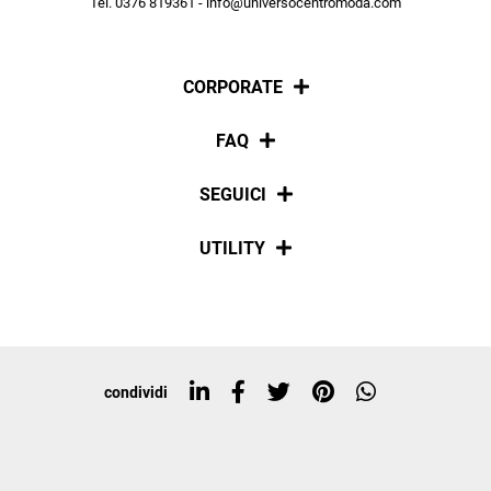
Tel. 0376 819361 - info@universocentromoda.com
ISCRIVITI
CORPORATE
Chi siamo
FAQ
La nostra policy
Pagamenti
SEGUICI
Spedizioni
Social
UTILITY
Resi e rimborsi
Iscriviti alla newsletter
Sitemap
Tag directory
Top ricerche
condividi