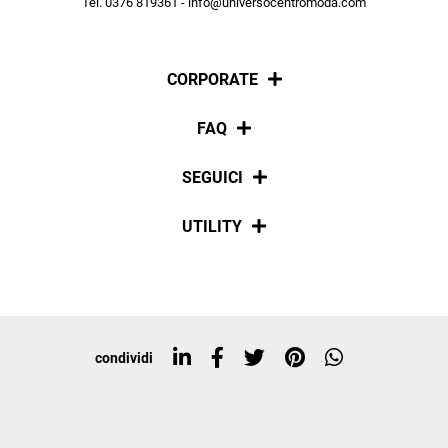
Tel. 0376 819361 - info@universocentromoda.com
ISCRIVITI
CORPORATE
Chi siamo
FAQ
La nostra policy
Pagamenti
SEGUICI
Spedizioni
Social
UTILITY
Resi e rimborsi
Iscriviti alla newsletter
Sitemap
Tag directory
Top ricerche
condividi