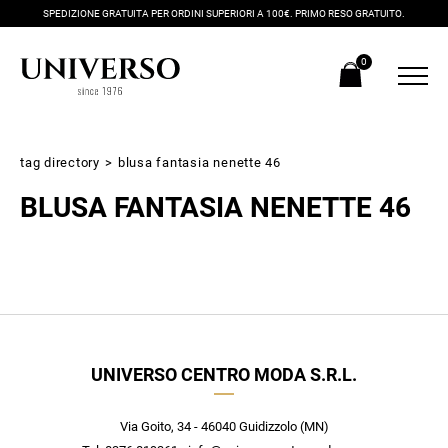
SPEDIZIONE GRATUITA PER ORDINI SUPERIORI A 100€. PRIMO RESO GRATUITO.
0
tag directory
>
blusa fantasia nenette 46
BLUSA FANTASIA NENETTE 46
Iscriviti alla newsletter
UNIVERSO CENTRO MODA S.R.L.
Ricevi subito il tuo promocode con lo sconto del 20% su tutti i
nuovi arrivi utilizzabile anche in negozio!
Crea il tuo stile grazie ai consigli dei nostri personal shopper e
Via Goito, 34 - 46040 Guidizzolo (MN)
scopri in anteprima le offerte in esclusiva a te riservate.