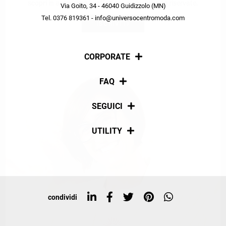
scopri in anteprima le offerte in esclusiva a te riservate.
Via Goito, 34 - 46040 Guidizzolo (MN)
Tel. 0376 819361 - info@universocentromoda.com
ISCRIVITI
CORPORATE
Chi siamo
FAQ
La nostra policy
Pagamenti
SEGUICI
Spedizioni
Social
UTILITY
Resi e rimborsi
Iscriviti alla newsletter
Sitemap
Tag directory
Top ricerche
condividi