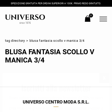
SPEDIZIONE GRATUITA PER ORDINI SUPERIORI A 100€. PRIMO RESO GRATUITO.
0
tag directory
>
blusa fantasia scollo v manica 3/4
BLUSA FANTASIA SCOLLO V
MANICA 3/4
Iscriviti alla newsletter
Ricevi subito il tuo promocode con lo sconto del 20% su tutti i
UNIVERSO CENTRO MODA S.R.L.
nuovi arrivi utilizzabile anche in negozio!
Crea il tuo stile grazie ai consigli dei nostri personal shopper e