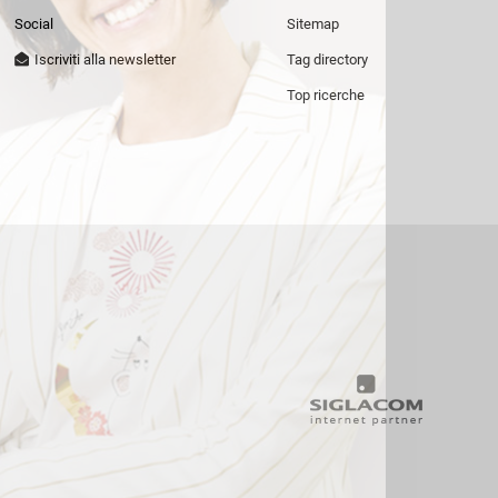
Patrizia Pepe
Social
Sitemap
Iscriviti alla newsletter
Tag directory
Top ricerche