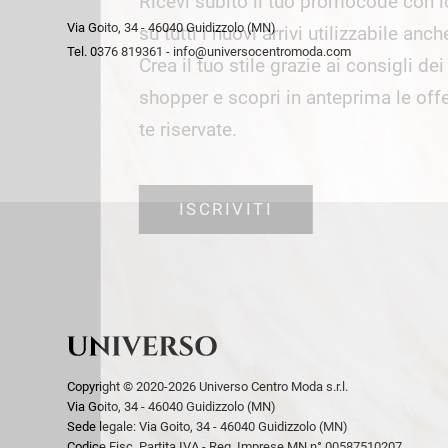
Ricevi subito il tuo promocode con 
week end by Max Mara
Y
Via Goito, 34 - 46040 Guidizzolo (MN)
Gilet
Giubbini
su tutti i nuovi arrivi utilizzabile anc
Tel. 0376 819361 - info@universocentromoda.com
Giubbini
Gonne
Crea il tuo stile grazie ai consigli de
Pantaloni
Jeans
shopper e scopri in anteprima le offe
Polo
Maglie
te riservate.
T-Shirt
Pantaloni
Shorts
ISCRIVITI
Tailleur
Top
T-Shirt
Tute
Copyright © 2020-2026 Universo Centro Moda s.r.l.
Via Goito, 34 - 46040 Guidizzolo (MN)
Sede legale: Via Goito, 34 - 46040 Guidizzolo (MN)
Codice Fisc. Partita IVA - Reg. Imprese MN n° 00587510207