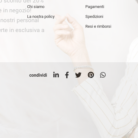
lo sconto del 20%
an Simmon
Cycle jeans
Chi siamo
Pagamenti
he in negozio!
La nostra policy
Spedizioni
i nostri personal
Resi e rimborsi
rte in esclusiva a
condividi