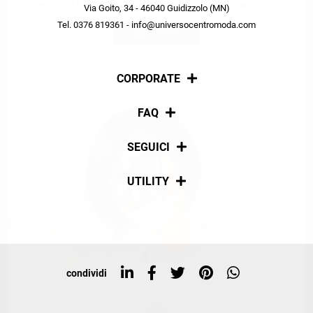
scopri in anteprima le offerte in esclusiva a te riservate.
Via Goito, 34 - 46040 Guidizzolo (MN)
Tel. 0376 819361 - info@universocentromoda.com
ISCRIVITI
CORPORATE
Chi siamo
FAQ
La nostra policy
Pagamenti
SEGUICI
Spedizioni
Social
UTILITY
Resi e rimborsi
Iscriviti alla newsletter
Sitemap
Tag directory
Top ricerche
condividi