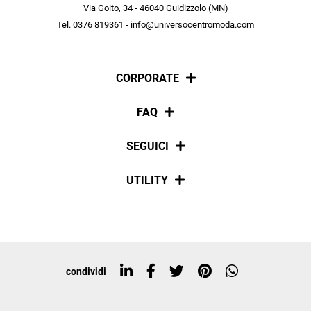
scopri in anteprima le offerte in esclusiva a te riservate.
Via Goito, 34 - 46040 Guidizzolo (MN)
Tel. 0376 819361 - info@universocentromoda.com
ISCRIVITI
CORPORATE
Chi siamo
FAQ
La nostra policy
Pagamenti
SEGUICI
Spedizioni
Social
UTILITY
Resi e rimborsi
Iscriviti alla newsletter
Sitemap
Tag directory
Top ricerche
condividi