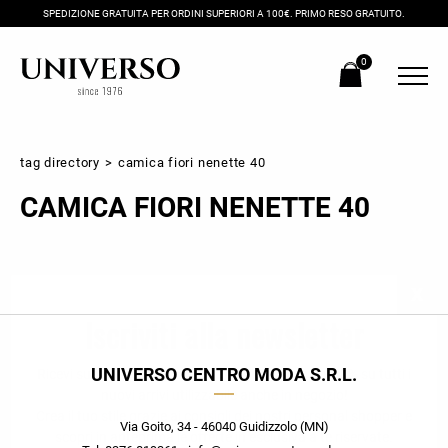
SPEDIZIONE GRATUITA PER ORDINI SUPERIORI A 100€. PRIMO RESO GRATUITO.
0
tag directory
>
camica fiori nenette 40
CAMICA FIORI NENETTE 40
Iscriviti alla newsletter
UNIVERSO CENTRO MODA S.R.L.
Ricevi subito il tuo promocode con lo sconto del 20% su tutti i
nuovi arrivi utilizzabile anche in negozio!
Crea il tuo stile grazie ai consigli dei nostri personal shopper e
Via Goito, 34 - 46040 Guidizzolo (MN)
scopri in anteprima le offerte in esclusiva a te riservate.