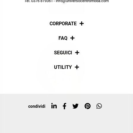
Tel. 0376 819361 - info@universocentromoda.com
ISCRIVITI
CORPORATE
Chi siamo
FAQ
La nostra policy
Pagamenti
SEGUICI
Spedizioni
Social
UTILITY
Resi e rimborsi
Iscriviti alla newsletter
Sitemap
Tag directory
Top ricerche
condividi