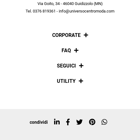
scopri in anteprima le offerte in esclusiva a te riservate.
Via Goito, 34 - 46040 Guidizzolo (MN)
Tel. 0376 819361 - info@universocentromoda.com
ISCRIVITI
CORPORATE
Chi siamo
FAQ
La nostra policy
Pagamenti
SEGUICI
Spedizioni
Social
UTILITY
Resi e rimborsi
Iscriviti alla newsletter
Sitemap
Tag directory
Top ricerche
condividi