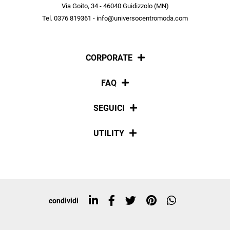
scopri in anteprima le offerte in esclusiva a te riservate.
Via Goito, 34 - 46040 Guidizzolo (MN)
Tel. 0376 819361 - info@universocentromoda.com
ISCRIVITI
CORPORATE
Chi siamo
FAQ
La nostra policy
Pagamenti
SEGUICI
Spedizioni
Social
UTILITY
Resi e rimborsi
Iscriviti alla newsletter
Sitemap
Tag directory
Top ricerche
condividi