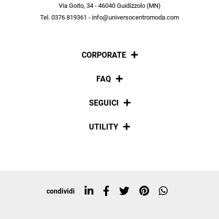
scopri in anteprima le offerte in esclusiva a te riservate.
Via Goito, 34 - 46040 Guidizzolo (MN)
Tel. 0376 819361 - info@universocentromoda.com
ISCRIVITI
CORPORATE
Chi siamo
FAQ
La nostra policy
Pagamenti
SEGUICI
Spedizioni
Social
UTILITY
Resi e rimborsi
Iscriviti alla newsletter
Sitemap
Tag directory
Top ricerche
condividi