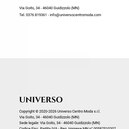
Ricevi subito il tuo promocode con 
week end by Max Mara
Y
Via Goito, 34 - 46040 Guidizzolo (MN)
Gilet
Giubbini
su tutti i nuovi arrivi utilizzabile anc
Tel. 0376 819361 - info@universocentromoda.com
Giubbini
Gonne
Crea il tuo stile grazie ai consigli de
Pantaloni
Jeans
shopper e scopri in anteprima le offe
Polo
Maglie
te riservate.
T-Shirt
Pantaloni
Shorts
ISCRIVITI
Tailleur
Top
T-Shirt
Tute
Copyright © 2020-2026 Universo Centro Moda s.r.l.
Via Goito, 34 - 46040 Guidizzolo (MN)
Sede legale: Via Goito, 34 - 46040 Guidizzolo (MN)
Codice Fisc. Partita IVA - Reg. Imprese MN n° 00587510207