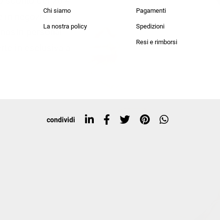
lo sconto del 20%
an Simmon
Cycle jeans
Chi siamo
Pagamenti
he in negozio!
La nostra policy
Spedizioni
i nostri personal
Resi e rimborsi
rte in esclusiva a
condividi